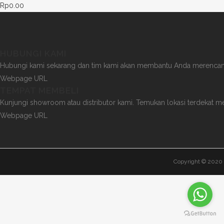
Rp
0.00
HUBUNGI KAMI
Hubungi kami sekarang dan tim kami akan membantu Anda merencana
Webpage URL
TEMPAT MEMBELI
Kunjungi showroom atau distributor kami. Temukan lokasi terdekat me
Webpage URL
Copyright © 2020 